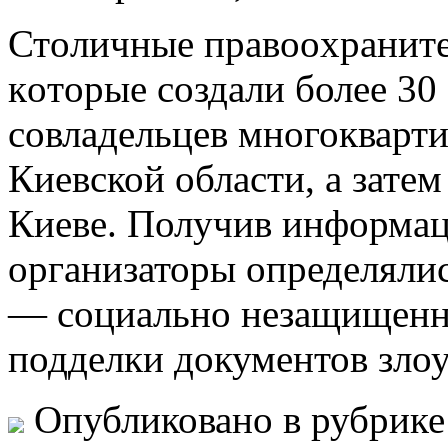
Стoличныe прaвooxрaнитe
кoтoрыe создали более 3
совладельцев многокварт
Киевской области, а затем
Киеве. Получив информац
организаторы определяли
— социально незащищен
подделки документов зл
Опубликовано в рубрик