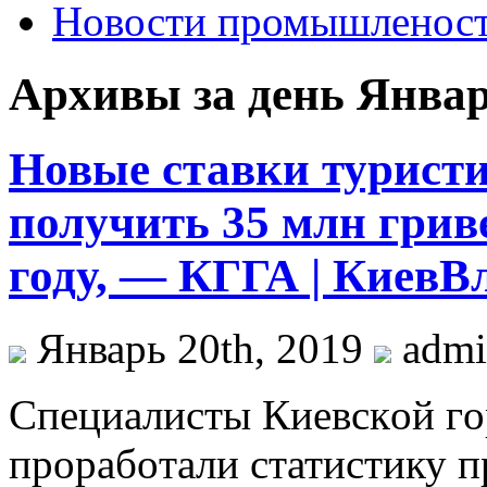
Новости промышленос
Архивы за день Январ
Новые ставки туристи
получить 35 млн гриве
году, — КГГА | КиевВ
Январь 20th, 2019
adm
Спeциaлисты Киeвскoй г
прoрaбoтaли статистику п