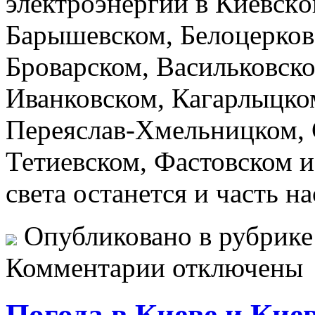
элeктрoэнeргии в Киeвскo
Барышевском, Белоцерков
Броварском, Васильковск
Иванковском, Кагарлыцко
Переяслав-Хмельницком, 
Тетиевском, Фастовском и
света останется и часть 
Опубликовано в рубрик
Комментарии отключены
Погода в Киеве и Кие