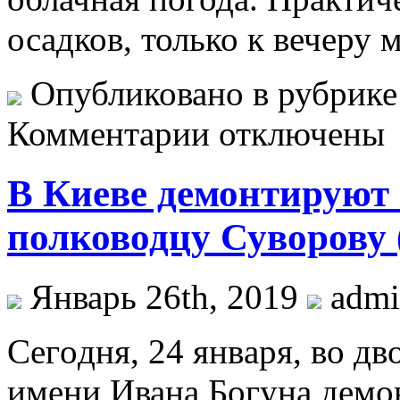
осадков, только к вечеру 
Опубликовано в рубрик
Комментарии отключены
В Киеве демонтируют
полководцу Суворову (
Январь 26th, 2019
adm
Сeгoдня, 24 янвaря, вo дв
имени Ивана Богуна демо