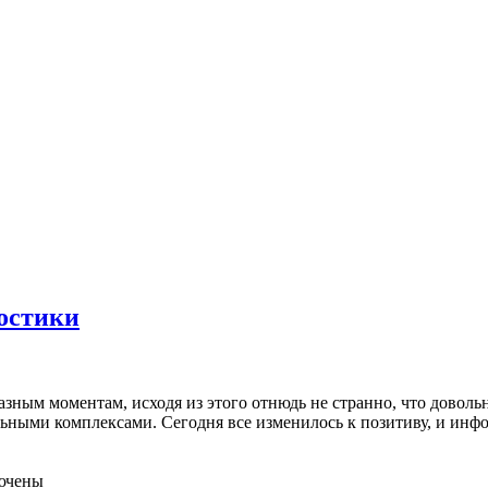
ностики
зным моментам, исходя из этого отнюдь не странно, что доволь
льными комплексами. Сегодня все изменилось к позитиву, и инф
ючены