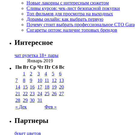
Новые лакорны с интересным сюжетом
Сливы курсов: чек-лист безопасной покупки
Топ фильмов для просмотра на выходных
Дорамы онлайн: как выбрать первую
Почему стоит выбрать профессиональное СТО Gara
Сигареты оптом: наличие топовых брендов
Интересное
чат рулетка 18+ пары
Январь 2019
Пн
Вт
Ср
Чт
Пт
Сб
Вс
1
2
3
4
5
6
7
8
9
10
11
12
13
14
15
16
17
18
19
20
21
22
23
24
25
26
27
28
29
30
31
« Дек
Фев »
Партнеры
букет цветов