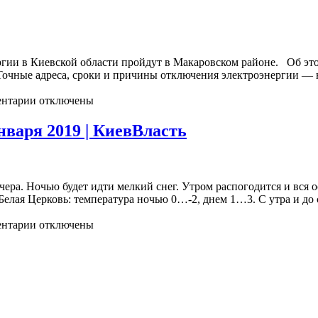
ергии в Киевской области пройдут в Макаровском районе. Об эт
очные адреса, сроки и причины отключения электроэнергии — н
нтарии отключены
нваря 2019 | КиевВласть
ечера. Ночью будет идти мелкий снег. Утром распогодится и вся о
лая Церковь: температура ночью 0…-2, днем 1…3. С утра и до с
нтарии отключены