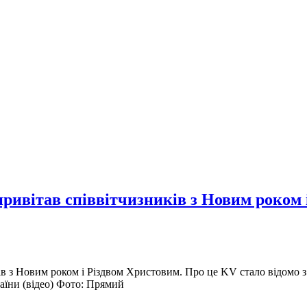
ривітав співвітчизників з Новим роком і
ів з Новим роком і Різдвом Христовим. Про це KV стало відомо 
їни (відео) Фото: Прямий