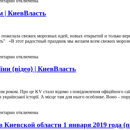
нтарии отключены
 | КиевВласть
 пожелала свежих морозных идей, новых открытий и только вер
” «В этот радостный праздник мы желаем всем свежих морозн
нтарии отключены
ни (відео) | КиевВласть
им роком. Про це KV стало відомо з повідомлення офіційного 
в української історії. А місце там для нього особливе. Воно – пор
нтарии отключены
Киевской области 1 января 2019 года (