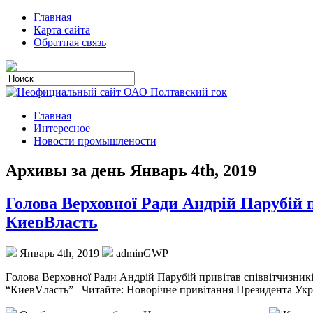
Главная
Карта сайта
Обратная связь
Главная
Интересное
Новости промышлености
Архивы за день Январь 4th, 2019
Голова Верховної Ради Андрій Парубій п
КиевВласть
Январь 4th, 2019
adminGWP
Гoлoвa Верховної Ради Андрій Парубій привітав співвітчизник
“КиевVласть” Читайте: Новорічне привітання Президента Укра