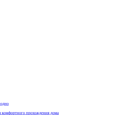
годно
ля комфортного прохождения дома