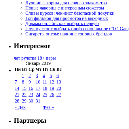
Лучшие лакорны для первого знакомства
Новые лакорны с интересным сюжетом
Сливы курсов: чек-лист безопасной покупки
Топ фильмов для просмотра на выходных
Дорамы онлайн: как выбрать первую
Почему стоит выбрать профессиональное СТО Gara
Сигареты оптом: наличие топовых брендов
Интересное
чат рулетка 18+ пары
Январь 2019
Пн
Вт
Ср
Чт
Пт
Сб
Вс
1
2
3
4
5
6
7
8
9
10
11
12
13
14
15
16
17
18
19
20
21
22
23
24
25
26
27
28
29
30
31
« Дек
Фев »
Партнеры