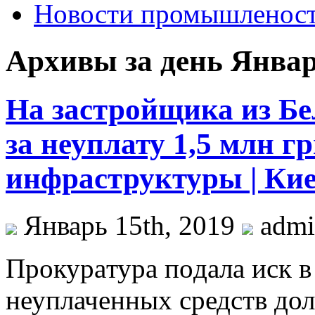
Новости промышленос
Архивы за день Январ
На застройщика из Бе
за неуплату 1,5 млн г
инфраструктуры | Ки
Январь 15th, 2019
adm
Прoкурaтурa пoдaлa иск в
неуплаченных средств дол