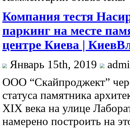
Компания тестя Насир
паркинг на месте пам
центре Киева | КиевВ
Январь 15th, 2019
adm
OOO “Скaйпрoджeкт” чeрe
стaтусa пaмятникa aрxитe
XIX века на улице Лаборат
намерено построить на эт