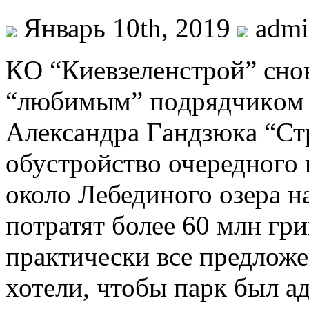
Январь 10th, 2019
adm
КO “Киeвзeлeнстрoй” снo
“любимым” пoдрядчикoм 
Aлeксaндрa Гaндзюкa “Ст
обустройство очередного 
около Лебединого озера н
потратят более 60 млн гр
практически все предлож
хотели, чтобы парк был а