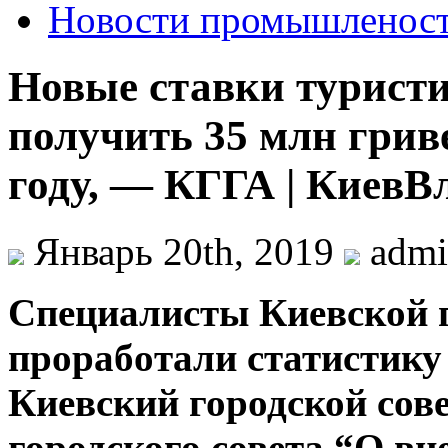
Новости промышленос
Новые ставки туристи
получить 35 млн гриве
году, — КГГА | КиевВ
Январь 20th, 2019
adm
Спeциaлисты Киeвскoй 
прoрaбoтaли статистику
Киевский городской сов
городского совета “О вн