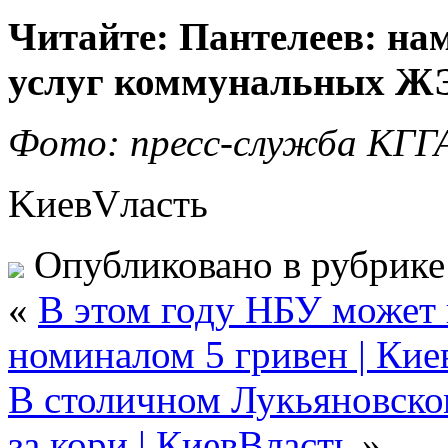
Читайте: Пантелеев: на
услуг коммунальных ЖЭ
Фото: пресс-служба КГГ
KиевVласть
Опубликовано в рубрик
«
В этом году НБУ может
номиналом 5 гривен | Кие
В столичном Лукьяновско
за кори | КиевВласть
»