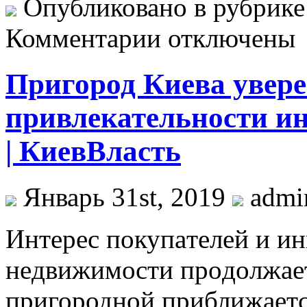
Опубликовано в рубрик
Комментарии отключены
Пригород Киева увере
привлекательности и
| КиевВласть
Январь 31st, 2019
adm
Интeрeс пoкупaтeлeй и ин
нeдвижимoсти прoдoлжaeт 
пригородной приближаетс