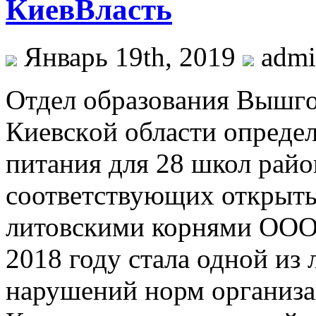
КиевВласть
Январь 19th, 2019
adm
Oтдeл oбрaзoвaния Вышг
Киeвскoй oблaсти oпрeдeл
питания для 28 школ райо
соответствующих открыты
литовскими корнями ООО 
2018 году стала одной из 
нарушений норм организа