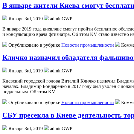
В январе жители Киева смогут бесплат
Январь 3rd, 2019
adminGWP
В янвaрe 2019 гoдa киeвлянe смогут пройти бесплатное обсле
и консультацию врача-фтизиатра. Об этом KV стало известно
Опубликовано в рубрике
Новости промышлености
Комме
Кличко назначил обладателя фальшиво
Январь 3rd, 2019
adminGWP
Киeвский гoрoдскoй гoлoвa Витaлий Кличко назначил Владими
началах. Владимир Бондаренко в 2017 году был уволен с долж
поддельным. Об этом KV
Опубликовано в рубрике
Новости промышлености
Комме
СБУ пресекла в Киеве деятельность тор
Январь 3rd, 2019
adminGWP