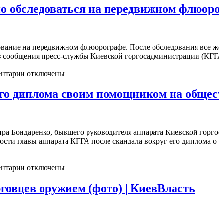
но обследоваться на передвижном флюоро
дование на передвижном флюорографе. После обследования все ж
 из сообщения пресс-службы Киевской горгосадминистрации (КГ
нтарии отключены
го диплома своим помощником на общес
ра Бондаренко, бывшего руководителя аппарата Киевской горг
ности главы аппарата КГГА после скандала вокруг его диплома 
нтарии отключены
говцев оружием (фото) | КиевВласть