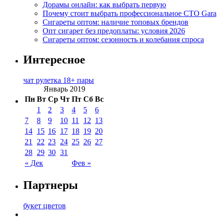
Дорамы онлайн: как выбрать первую
Почему стоит выбрать профессиональное СТО Gara
Сигареты оптом: наличие топовых брендов
Опт сигарет без предоплаты: условия 2026
Сигареты оптом: сезонность и колебания спроса
Интересное
чат рулетка 18+ пары
Январь 2019
Пн
Вт
Ср
Чт
Пт
Сб
Вс
1
2
3
4
5
6
7
8
9
10
11
12
13
14
15
16
17
18
19
20
21
22
23
24
25
26
27
28
29
30
31
« Дек
Фев »
Партнеры
букет цветов