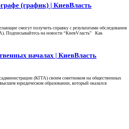
графе (график) | КиевВласть
елающие смогут получить справку с результатами обследования
ГА). Подписывайтесь на новости “КиевVласть” Как
твенных началах | КиевВласть
осадминистрации (КГГА) своим советником на общественных
о высшем юридическом образовании, который оказался