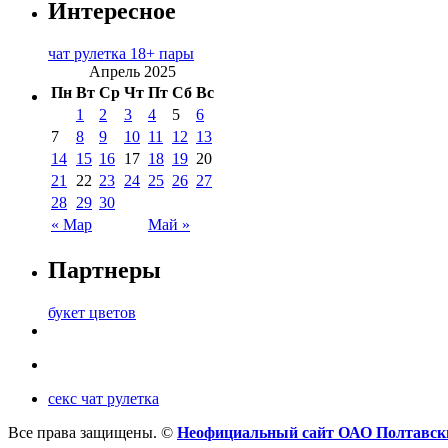
Интересное
чат рулетка 18+ пары
Апрель 2025
Пн
Вт
Ср
Чт
Пт
Сб
Вс
1
2
3
4
5
6
7
8
9
10
11
12
13
14
15
16
17
18
19
20
21
22
23
24
25
26
27
28
29
30
« Мар
Май »
Партнеры
букет цветов
секс чат рулетка
Все права защищены. ©
Неофициальный сайт ОАО Полтавск