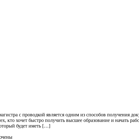
агистра с проводкой является одним из способов получения док
тех, кто хочет быстро получить высшее образование и начать ра
оторый будет иметь […]
ючены