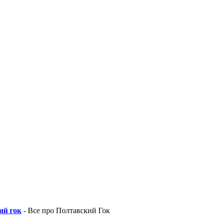
ий гок
- Все про Полтавский Гок