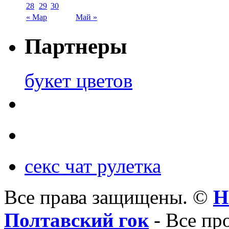
28
29
30
« Мар
Май »
Партнеры
букет цветов
секс чат рулетка
Все права защищены. ©
Н
Полтавский гок
- Все пр