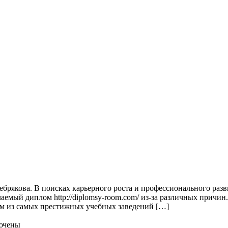
ебрякова. В поисках карьерного роста и профессионального ра
елаемый диплом http://diplomsy-room.com/ из-за различных причи
им из самых престижных учебных заведений […]
ючены