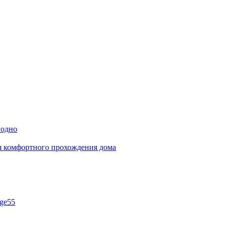
годно
ля комфортного прохождения дома
ge55