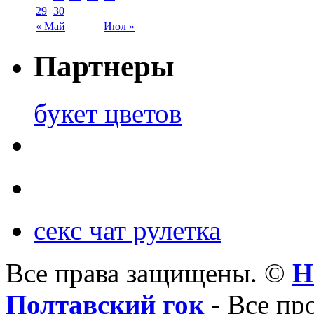
29
30
« Май
Июл »
Партнеры
букет цветов
секс чат рулетка
Все права защищены. ©
Н
Полтавский гок
- Все пр