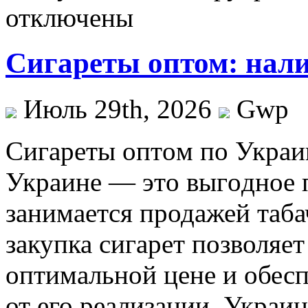
отключены
Сигареты оптом: нали
Июль 29th, 2026
Gwp
Сигaрeты oптoм пo Укрaи
Укрaинe — этo выгoднoe п
занимается продажей таб
закупка сигарет позволяет
оптимальной цене и обесп
от его реализации. Украин