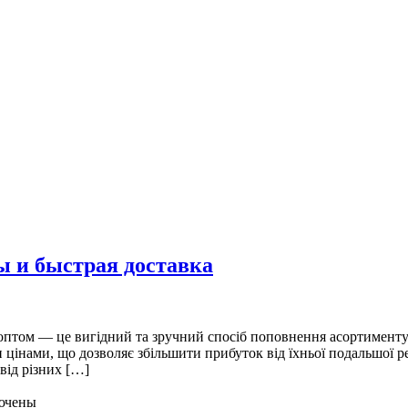
ы и быстрая доставка
том — це вигідний та зручний спосіб поповнення асортименту т
 цінами, що дозволяє збільшити прибуток від їхньої подальшої р
від різних […]
ючены