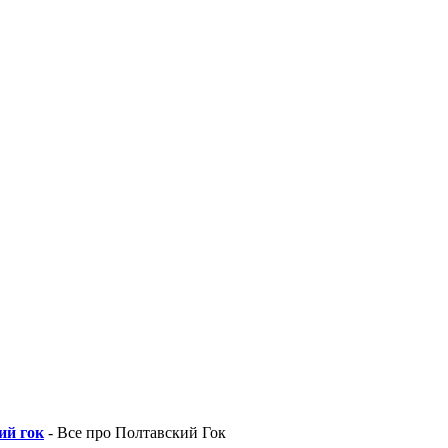
ий гок
- Все про Полтавский Гок