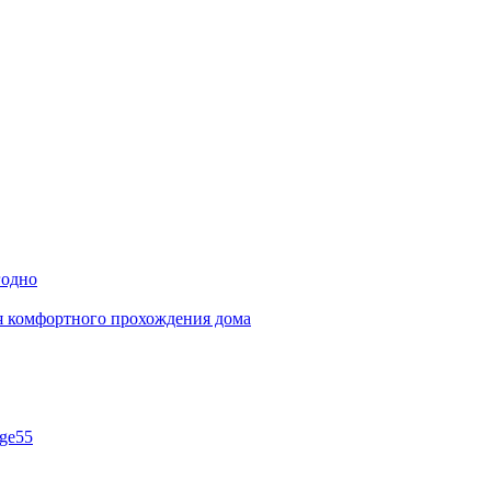
годно
ля комфортного прохождения дома
ge55