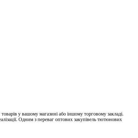
оварів у вашому магазині або іншому торговому закладі.
еалізації. Одним з переваг оптових закупівель тютюнових