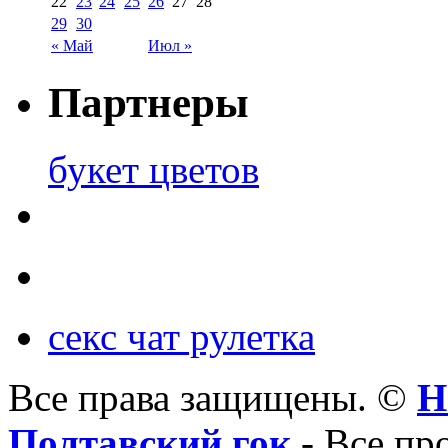
22
23
24
25
26
27
28
29
30
« Май
Июл »
Партнеры
букет цветов
секс чат рулетка
Все права защищены. ©
Н
Полтавский гок
- Все пр