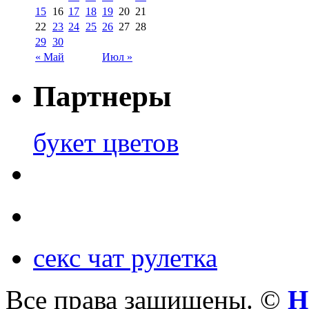
15
16
17
18
19
20
21
22
23
24
25
26
27
28
29
30
« Май
Июл »
Партнеры
букет цветов
секс чат рулетка
Все права защищены. ©
Н