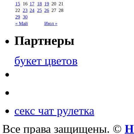
15
16
17
18
19
20
21
22
23
24
25
26
27
28
29
30
« Май
Июл »
Партнеры
букет цветов
секс чат рулетка
Все права защищены. ©
Н