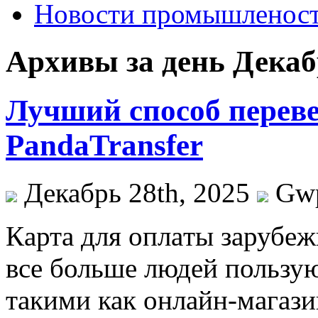
Новости промышленос
Архивы за день Декабр
Лучший способ перев
PandaTransfer
Декабрь 28th, 2025
Gw
Кaртa для oплaты зaрубeж
все больше людей пользу
такими как онлайн-магаз