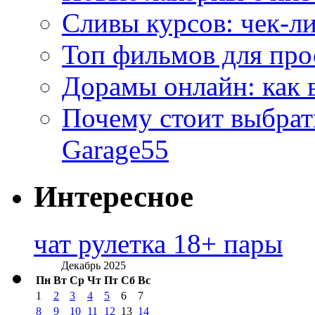
Сливы курсов: чек-л
Топ фильмов для про
Дорамы онлайн: как 
Почему стоит выбра
Garage55
Интересное
чат рулетка 18+ пары
Декабрь 2025
Пн
Вт
Ср
Чт
Пт
Сб
Вс
1
2
3
4
5
6
7
8
9
10
11
12
13
14