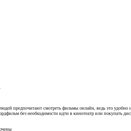
ы
людей предпочитают смотреть фильмы онлайн, ведь это удобно и
лордфильм без необходимости идти в кинотеатр или покупать ди
ючены