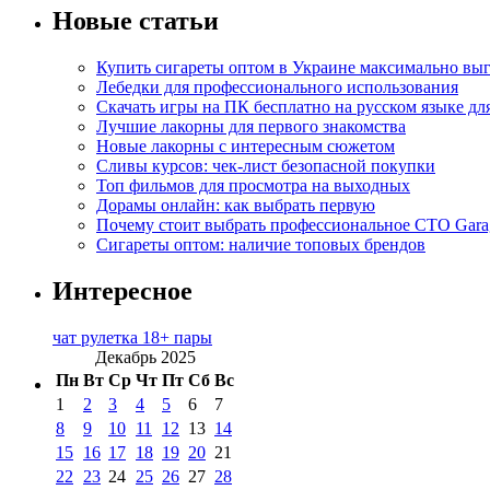
Новые статьи
Купить сигареты оптом в Украине максимально вы
Лебедки для профессионального использования
Скачать игры на ПК бесплатно на русском языке д
Лучшие лакорны для первого знакомства
Новые лакорны с интересным сюжетом
Сливы курсов: чек-лист безопасной покупки
Топ фильмов для просмотра на выходных
Дорамы онлайн: как выбрать первую
Почему стоит выбрать профессиональное СТО Gara
Сигареты оптом: наличие топовых брендов
Интересное
чат рулетка 18+ пары
Декабрь 2025
Пн
Вт
Ср
Чт
Пт
Сб
Вс
1
2
3
4
5
6
7
8
9
10
11
12
13
14
15
16
17
18
19
20
21
22
23
24
25
26
27
28