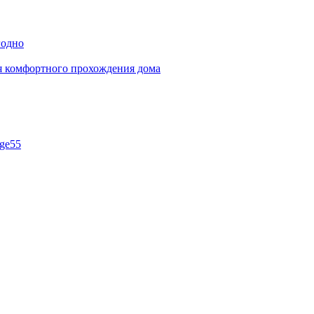
годно
ля комфортного прохождения дома
ge55