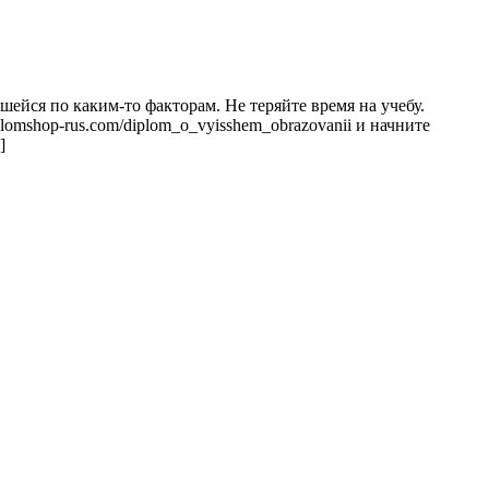
шейся по каким-то факторам. Не теряйте время на учебу.
omshop-rus.com/diplom_o_vyisshem_obrazovanii и начните
]