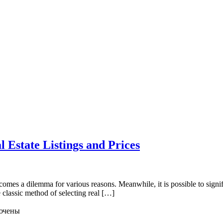
 Estate Listings and Prices
comes a dilemma for various reasons. Meanwhile, it is possible to signifi
he classic method of selecting real […]
ючены