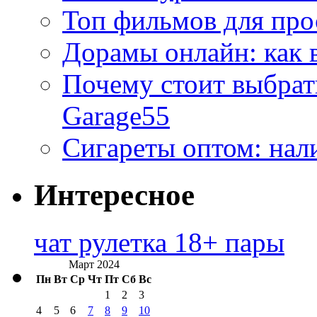
Топ фильмов для про
Дорамы онлайн: как 
Почему стоит выбра
Garage55
Сигареты оптом: нал
Интересное
чат рулетка 18+ пары
Март 2024
Пн
Вт
Ср
Чт
Пт
Сб
Вс
1
2
3
4
5
6
7
8
9
10