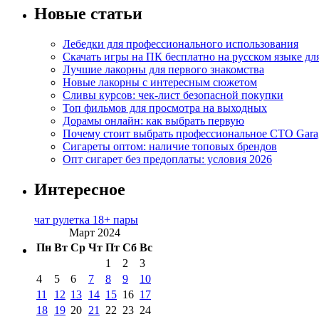
Новые статьи
Лебедки для профессионального использования
Скачать игры на ПК бесплатно на русском языке д
Лучшие лакорны для первого знакомства
Новые лакорны с интересным сюжетом
Сливы курсов: чек-лист безопасной покупки
Топ фильмов для просмотра на выходных
Дорамы онлайн: как выбрать первую
Почему стоит выбрать профессиональное СТО Gara
Сигареты оптом: наличие топовых брендов
Опт сигарет без предоплаты: условия 2026
Интересное
чат рулетка 18+ пары
Март 2024
Пн
Вт
Ср
Чт
Пт
Сб
Вс
1
2
3
4
5
6
7
8
9
10
11
12
13
14
15
16
17
18
19
20
21
22
23
24