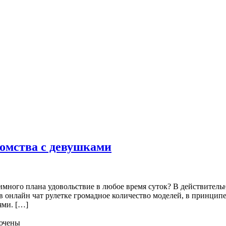
омства с девушками
много плана удовольствие в любое время суток? В действительно
т в онлайн чат рулетке громадное количество моделей, в принцип
ями. […]
ючены