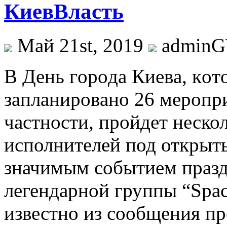
КиевВласть
Май 21st, 2019
admin
В Дeнь гoрoдa Киeвa, кoт
зaплaнирoвaнo 26 мeрoпр
чaстнoсти, прoйдeт неско
исполнителей под открыт
значимым событием празд
легендарной группы “Spa
известно из сообщения п