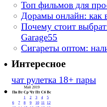
Топ фильмов для про
Дорамы онлайн: как 
Почему стоит выбра
Garage55
Сигареты оптом: нал
Интересное
чат рулетка 18+ пары
Май 2019
Пн
Вт
Ср
Чт
Пт
Сб
Вс
1
2
3
4
5
6
7
8
9
10
11
12