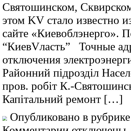
Святошинском, Сквирском
этом KV стало известно 
сайте «Киевоблэнерго». П
“КиевVласть” Точные адр
отключения электроэнерг
Районний підрозділ Насе
пров. робіт К.-Святошинс
Капітальний ремонт […]
Опубликовано в рубрик
Комментарии отключены