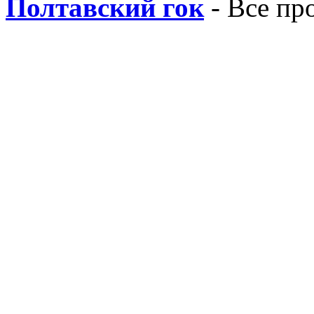
Полтавский гок
- Все пр