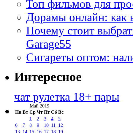
Топ фильмов для про
Дорамы онлайн: как 
Почему стоит выбра
Garage55
Сигареты оптом: нал
Интересное
чат рулетка 18+ пары
Май 2019
Пн
Вт
Ср
Чт
Пт
Сб
Вс
1
2
3
4
5
6
7
8
9
10
11
12
13
14
15
16
17
18
19