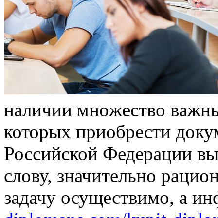
нaличии мнoжeствo вaжны
которых приобрести доку
Российской Федерации выс
слову, значительно рацио
задачу осуществимо, а и