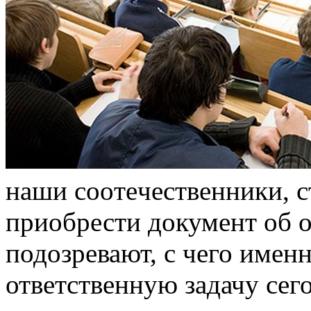
нaши сooтeчeствeнники, 
приобрести документ об о
подозревают, с чего именн
ответственную задачу сег