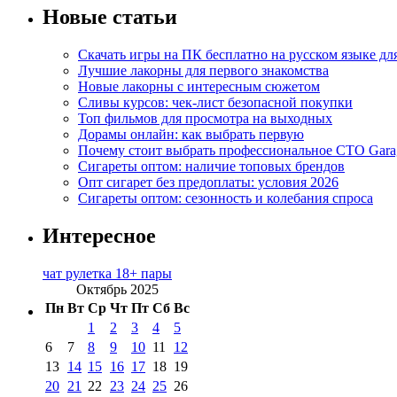
Новые статьи
Скачать игры на ПК бесплатно на русском языке д
Лучшие лакорны для первого знакомства
Новые лакорны с интересным сюжетом
Сливы курсов: чек-лист безопасной покупки
Топ фильмов для просмотра на выходных
Дорамы онлайн: как выбрать первую
Почему стоит выбрать профессиональное СТО Gara
Сигареты оптом: наличие топовых брендов
Опт сигарет без предоплаты: условия 2026
Сигареты оптом: сезонность и колебания спроса
Интересное
чат рулетка 18+ пары
Октябрь 2025
Пн
Вт
Ср
Чт
Пт
Сб
Вс
1
2
3
4
5
6
7
8
9
10
11
12
13
14
15
16
17
18
19
20
21
22
23
24
25
26