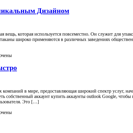
Уникальным Дизайном
 вещь, которая используется повсеместно. Он служит для упако
аканы широко применяются в различных заведениях общественно
ючены
ыстро
ых компаний в мире, предоставляющая широкий спектр услуг, на
ть собственный аккаунт купить аккаунты outlook Google, чтобы 
ьзователя. Это […]
ючены