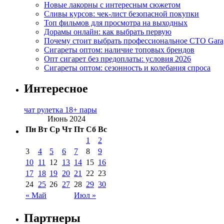
Новые лакорны с интересным сюжетом
Сливы курсов: чек-лист безопасной покупки
Топ фильмов для просмотра на выходных
Дорамы онлайн: как выбрать первую
Почему стоит выбрать профессиональное СТО Gara
Сигареты оптом: наличие топовых брендов
Опт сигарет без предоплаты: условия 2026
Сигареты оптом: сезонность и колебания спроса
Интересное
чат рулетка 18+ пары
Июнь 2024
Пн
Вт
Ср
Чт
Пт
Сб
Вс
1
2
3
4
5
6
7
8
9
10
11
12
13
14
15
16
17
18
19
20
21
22
23
24
25
26
27
28
29
30
« Май
Июл »
Партнеры