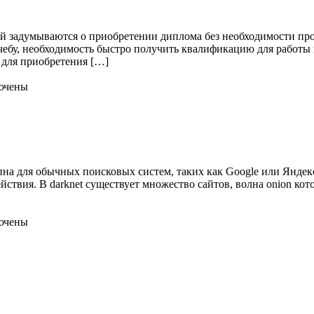
й задумываются о приобретении диплома без необходимости про
чебу, необходимость быстро получить квалификацию для работы 
 для приобретения […]
ючены
упна для обычных поисковых систем, таких как Google или Яндекс
ствия. В darknet существует множество сайтов, волна onion кот
ючены