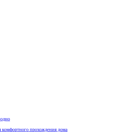
годно
ля комфортного прохождения дома