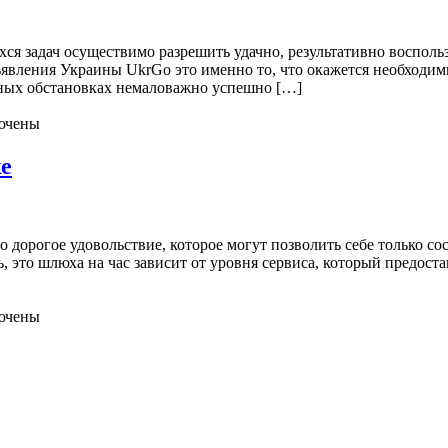
ся задач осуществимо разрешить удачно, результативно восполь
объявления Украины UkrGo это именно то, что окажется необход
нных обстановках немаловажно успешно […]
ючены
е
о дорогое удовольствие, которое могут позволить себе только со
ь, это шлюха на час зависит от уровня сервиса, который предо
ючены