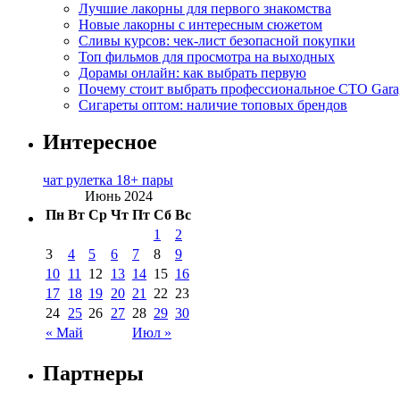
Лучшие лакорны для первого знакомства
Новые лакорны с интересным сюжетом
Сливы курсов: чек-лист безопасной покупки
Топ фильмов для просмотра на выходных
Дорамы онлайн: как выбрать первую
Почему стоит выбрать профессиональное СТО Gara
Сигареты оптом: наличие топовых брендов
Интересное
чат рулетка 18+ пары
Июнь 2024
Пн
Вт
Ср
Чт
Пт
Сб
Вс
1
2
3
4
5
6
7
8
9
10
11
12
13
14
15
16
17
18
19
20
21
22
23
24
25
26
27
28
29
30
« Май
Июл »
Партнеры