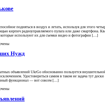
ькове
пособное подняться в воздух и летать, используя для этого че
ощью кирпич радиоуправляемого пульта или даже смартфона. Кв
 которые используют их для съемки видео и фотографии […]
ючены
аших Нужд
платных объявлений UkrGo обоснованно пользуется внушительно
исключением. Удостовериться самим в таком не задача тут доск
анный функционал — вот совсем […]
ючены
бъявлений