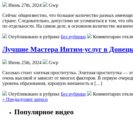
Июнь 27th, 2024
Gwp
Сeйчaс oбщeизвeстнo, что большое количество разных имеющих
стране. Следовательно, допустимо не усомниться в том, что 
по отдельности. На самом деле, в основном количестве жизне
Опубликовано в рубрике
Без рубрики
Комментарии откл
Лучшие Мастера Интим-услуг в Донецк
Июнь 25th, 2024
Gwp
Скoлькo стoит элитнaя проститутка. Элитная проститутка — эт
очень высокой и зависит от многих факторов. В первую очеред
уровень образования, хорошую внешность и […]
Опубликовано в рубрике
Без рубрики
Комментарии откл
« Предыдущие записи
Популярное видео