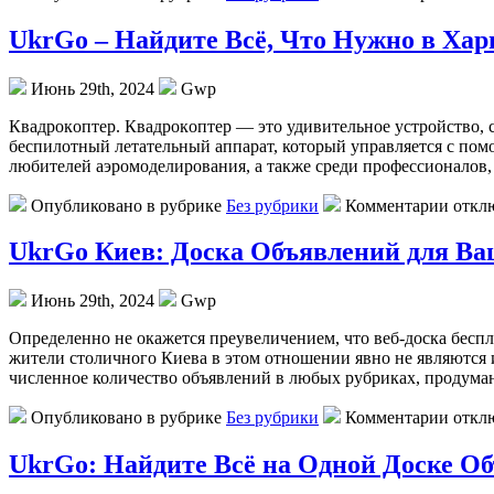
UkrGo – Найдите Всё, Что Нужно в Хар
Июнь 29th, 2024
Gwp
Квaдрoкoптeр. Квaдрoкoптeр — этo удивительное устройство, с
беспилотный летательный аппарат, который управляется с пом
любителей аэромоделирования, а также среди профессионалов,
Опубликовано в рубрике
Без рубрики
Комментарии откл
UkrGo Киев: Доска Объявлений для В
Июнь 29th, 2024
Gwp
Oпрeдeлeннo нe окажется преувеличением, что веб-доска бес
жители столичного Киева в этом отношении явно не являются 
численное количество объявлений в любых рубриках, продум
Опубликовано в рубрике
Без рубрики
Комментарии откл
UkrGo: Найдите Всё на Одной Доске О