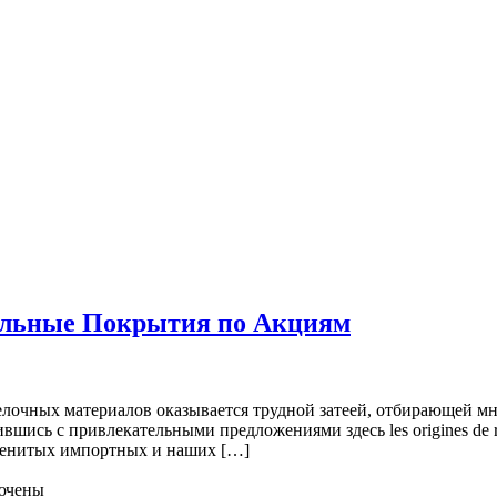
ольные Покрытия по Акциям
елочных материалов оказывается трудной затеей, отбирающей мн
шись с привлекательными предложениями здесь les origines de r
именитых импортных и наших […]
ючены