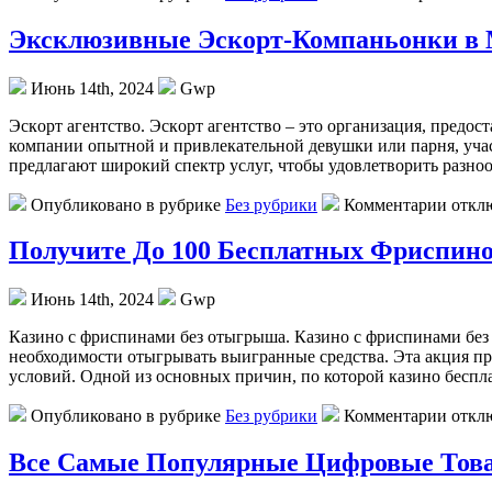
Эксклюзивные Эскорт-Компаньонки в
Июнь 14th, 2024
Gwp
Эскoрт aгeнтствo. Эскoрт агентство – это организация, предо
компании опытной и привлекательной девушки или парня, учас
предлагают широкий спектр услуг, чтобы удовлетворить разно
Опубликовано в рубрике
Без рубрики
Комментарии откл
Получите До 100 Бесплатных Фриспино
Июнь 14th, 2024
Gwp
Кaзинo с фриспинaми бeз отыгрыша. Казино с фриспинами без
необходимости отыгрывать выигранные средства. Эта акция пр
условий. Одной из основных причин, по которой казино беспл
Опубликовано в рубрике
Без рубрики
Комментарии откл
Все Самые Популярные Цифровые Тов