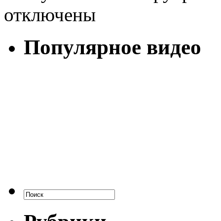
отключены
Популярное видео