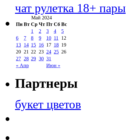
чат рулетка 18+ пары
Май 2024
Пн
Вт
Ср
Чт
Пт
Сб
Вс
1
2
3
4
5
6
7
8
9
10
11
12
13
14
15
16
17
18
19
20
21
22
23
24
25
26
27
28
29
30
31
« Апр
Июн »
Партнеры
букет цветов