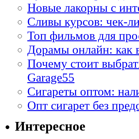
Новые лакорны с ин
Сливы курсов: чек-л
Топ фильмов для про
Дорамы онлайн: как 
Почему стоит выбра
Garage55
Сигареты оптом: нал
Опт сигарет без пред
Интересное