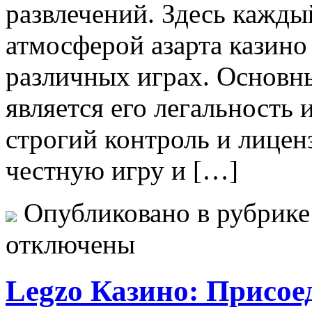
развлечений. Здесь кажды
атмосферой азарта казино 
различных играх. Основн
является его легальность 
строгий контроль и лицен
честную игру и […]
Опубликовано в рубрик
отключены
Legzo Казино: Присое