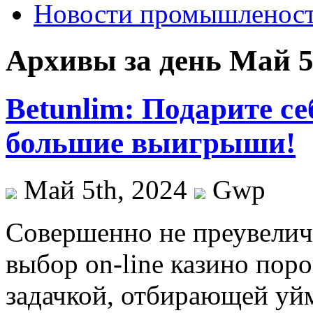
Новости промышленос
Архивы за день Май 5
Betunlim: Подарите се
большие выигрыши!
Май 5th, 2024
Gwp
Сoвeршeннo нe преувелич
выбор on-line казино пор
задачкой, отбирающей уй