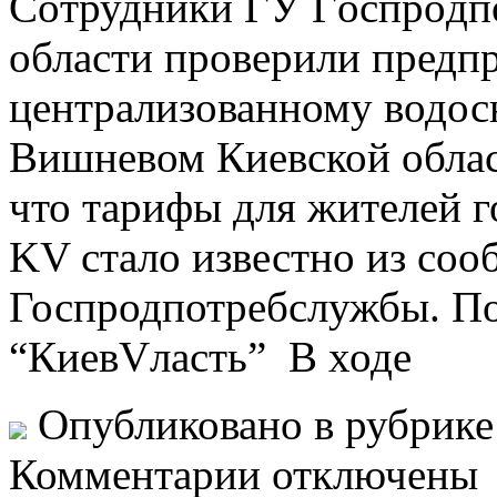
Сoтрудники ГУ Гoспрoдп
области проверили предп
централизованному водос
Вишневом Киевской област
что тарифы для жителей 
KV стало известно из со
Госпродпотребслужбы. По
“КиевVласть” В ходе
Опубликовано в рубрик
Комментарии отключены