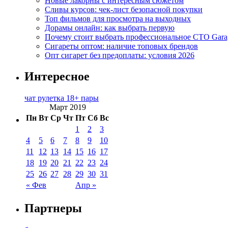
Новые лакорны с интересным сюжетом
Сливы курсов: чек-лист безопасной покупки
Топ фильмов для просмотра на выходных
Дорамы онлайн: как выбрать первую
Почему стоит выбрать профессиональное СТО Gara
Сигареты оптом: наличие топовых брендов
Опт сигарет без предоплаты: условия 2026
Интересное
чат рулетка 18+ пары
Март 2019
Пн
Вт
Ср
Чт
Пт
Сб
Вс
1
2
3
4
5
6
7
8
9
10
11
12
13
14
15
16
17
18
19
20
21
22
23
24
25
26
27
28
29
30
31
« Фев
Апр »
Партнеры