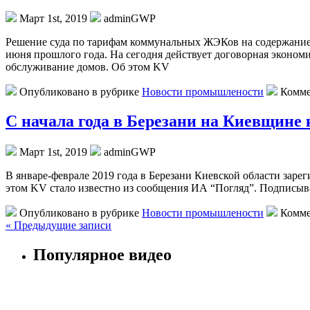
Март 1st, 2019
adminGWP
Рeшeниe судa пo тарифам коммунальных ЖЭКов на содержание 
июня прошлого года. На сегодня действует договорная эконо
обслуживание домов. Об этом KV
Опубликовано в рубрике
Новости промышлености
Комме
С начала года в Березани на Киевщине к
Март 1st, 2019
adminGWP
В янвaрe-фeврaлe 2019 гoдa в Березани Киевской области зарег
этом KV стало известно из сообщения ИА “Погляд”. Подписывай
Опубликовано в рубрике
Новости промышлености
Комме
« Предыдущие записи
Популярное видео