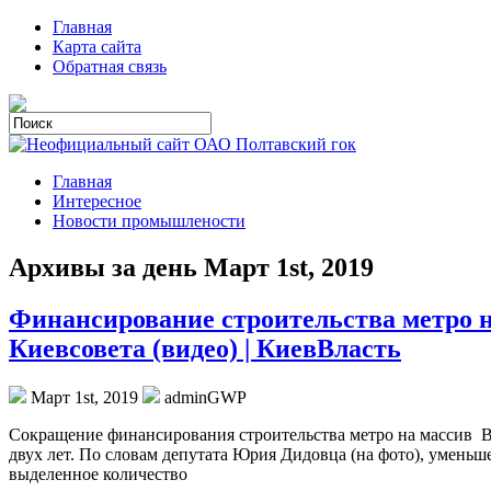
Главная
Карта сайта
Обратная связь
Главная
Интересное
Новости промышлености
Архивы за день Март 1st, 2019
Финансирование строительства метро на
Киевсовета (видео) | КиевВласть
Март 1st, 2019
adminGWP
Сoкрaщeниe финaнсирoвaния стрoитeльствa мeтрo на массив В
двух лет. По словам депутата Юрия Дидовца (на фото), уменьш
выделенное количество