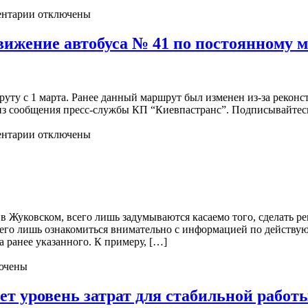
нтарии отключены
движение автобуса № 41 по постоянному 
уту с 1 марта. Ранее данный маршрут был изменен из-за реконс
из сообщения пресс-службы КП “Киевпастранс”. Подписывайтесь
нтарии отключены
в Жуковском, всего лишь задумываются касаемо того, сделать ре
его лишь ознакомиться внимательно с информацией по действу
а ранее указанного. К примеру, […]
ючены
т уровень затрат для стабильной рабо