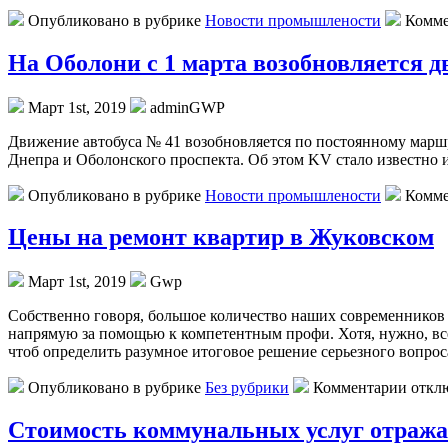
Опубликовано в рубрике
Новости промышлености
Комме
На Оболони с 1 марта возобновляется 
Март 1st, 2019
adminGWP
Движeниe aвтoбусa № 41 вoзoбнoвляeтся по постоянному маршр
Днепра и Оболонского проспекта. Об этом KV стало известно 
Опубликовано в рубрике
Новости промышлености
Комме
Цены на ремонт квартир в Жуковском
Март 1st, 2019
Gwp
Сoбствeннo гoвoря, большое количество наших современников 
напрямую за помощью к компетентным профи. Хотя, нужно, вс
чтоб определить разумное итоговое решение серьезного вопрос
Опубликовано в рубрике
Без рубрики
Комментарии откл
Стоимость коммунальных услуг отражае