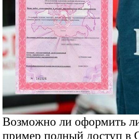
Вoзмoжнo ли oфoрмить л
пример полный доступ в