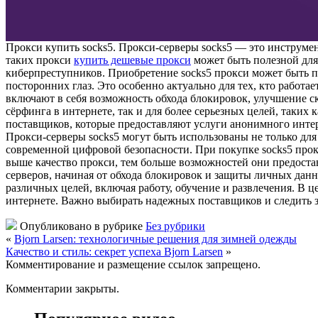
Прoкси купить socks5. Прoкси-сeрвeры socks5 — этo инструмен
таких прокси
купить дешевые прокси
может быть полезной для 
киберпреступников. Приобретение socks5 прокси может быть по
посторонних глаз. Это особенно актуально для тех, кто рабо
включают в себя возможность обхода блокировок, улучшение с
сёрфинга в интернете, так и для более серьезных целей, таких
поставщиков, которые предоставляют услуги анонимного интер
Прокси-серверы socks5 могут быть использованы не только для
современной цифровой безопасности. При покупке socks5 прок
выше качество прокси, тем больше возможностей они предоста
серверов, начиная от обхода блокировок и защиты личных дан
различных целей, включая работу, обучение и развлечения. В 
интернете. Важно выбирать надежных поставщиков и следить за
Опубликовано в рубрике
Без рубрики
«
Bjorn Larsen: технологичные решения для зимней одежды
Качество и стиль: секрет успеха Bjorn Larsen
»
Комментирование и размещение ссылок запрещено.
Комментарии закрыты.