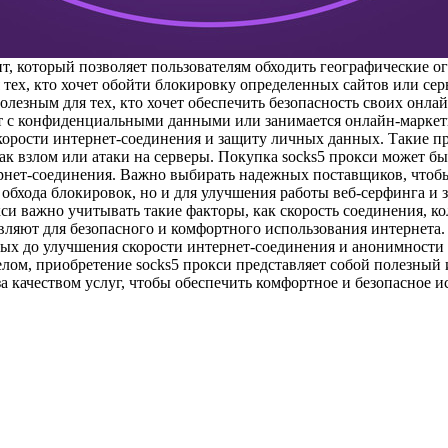
т, который позволяет пользователям обходить географические о
тех, кто хочет обойти блокировку определенных сайтов или сер
лезным для тех, кто хочет обеспечить безопасность своих онлай
тает с конфиденциальными данными или занимается онлайн-марке
корости интернет-соединения и защиту личных данных. Такие п
 как взлом или атаки на серверы. Покупка socks5 прокси может 
нет-соединения. Важно выбирать надежных поставщиков, чтобы 
 обхода блокировок, но и для улучшения работы веб-серфинга и
си важно учитывать такие факторы, как скорость соединения, к
вляют для безопасного и комфортного использования интернета.
ных до улучшения скорости интернет-соединения и анонимности 
целом, приобретение socks5 прокси представляет собой полезный
 качеством услуг, чтобы обеспечить комфортное и безопасное и