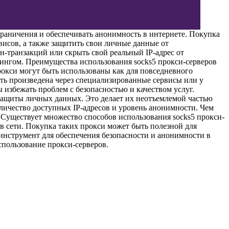
граничения и обеспечивать анонимность в интернете. Покупка
висов, а также защитить свои личные данные от
н-транзакций или скрыть свой реальный IP-адрес от
тингом. Преимущества использования socks5 прокси-серверов
рокси могут быть использованы как для повседневного
быть произведена через специализированные сервисы или у
избежать проблем с безопасностью и качеством услуг.
 защиты личных данных. Это делает их неотъемлемой частью
оличество доступных IP-адресов и уровень анонимности. Чем
 Существует множество способов использования socks5 прокси-
в сети. Покупка таких прокси может быть полезной для
 инструмент для обеспечения безопасности и анонимности в
спользование прокси-серверов.