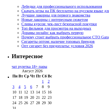
Лебедки для профессионального использования
Скачать игры на ПК бесплатно на русском языке д
Лучшие лакорны для первого знакомства
Новые лакорны с интересным сюжетом
Сливы курсов: чек-лист безопасной покупки
Топ фильмов для просмотра на выходных
Дорамы онлайн: как выбрать первую
Почему стоит выбрать профессиональное СТО Gara
Сигареты оптом: наличие топовых брендов
Опт сигарет без предоплаты: условия 2026
Интересное
чат рулетка 18+ пары
Август 2026
Пн
Вт
Ср
Чт
Пт
Сб
Вс
1
2
3
4
5
6
7
8
9
10
11
12
13
14
15
16
17
18
19
20
21
22
23
24
25
26
27
28
29
30
31