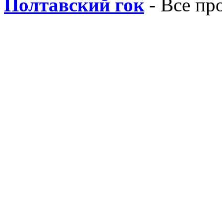
Полтавский гок
- Все пр