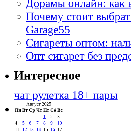
Дорамы онлайн: как 
Почему стоит выбра
Garage55
Сигареты оптом: нал
Опт сигарет без пред
Интересное
чат рулетка 18+ пары
Август 2025
Пн
Вт
Ср
Чт
Пт
Сб
Вс
1
2
3
4
5
6
7
8
9
10
11
12
13
14
15
16
17