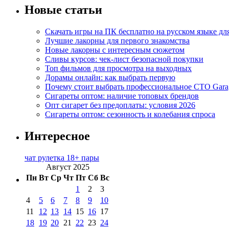
Новые статьи
Скачать игры на ПК бесплатно на русском языке д
Лучшие лакорны для первого знакомства
Новые лакорны с интересным сюжетом
Сливы курсов: чек-лист безопасной покупки
Топ фильмов для просмотра на выходных
Дорамы онлайн: как выбрать первую
Почему стоит выбрать профессиональное СТО Gara
Сигареты оптом: наличие топовых брендов
Опт сигарет без предоплаты: условия 2026
Сигареты оптом: сезонность и колебания спроса
Интересное
чат рулетка 18+ пары
Август 2025
Пн
Вт
Ср
Чт
Пт
Сб
Вс
1
2
3
4
5
6
7
8
9
10
11
12
13
14
15
16
17
18
19
20
21
22
23
24