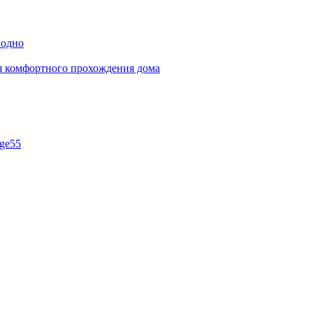
годно
ля комфортного прохождения дома
ge55