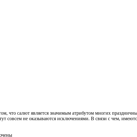
о том, что салют является значимым атрибутом многих праздничн
ут совсем не оказываются исключениями. В связи с чем, имеются
ючены