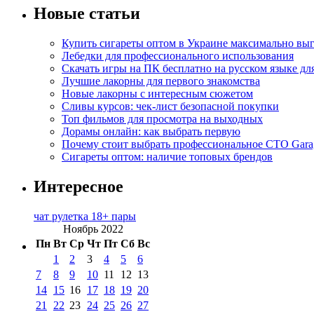
Новые статьи
Купить сигареты оптом в Украине максимально вы
Лебедки для профессионального использования
Скачать игры на ПК бесплатно на русском языке д
Лучшие лакорны для первого знакомства
Новые лакорны с интересным сюжетом
Сливы курсов: чек-лист безопасной покупки
Топ фильмов для просмотра на выходных
Дорамы онлайн: как выбрать первую
Почему стоит выбрать профессиональное СТО Gara
Сигареты оптом: наличие топовых брендов
Интересное
чат рулетка 18+ пары
Ноябрь 2022
Пн
Вт
Ср
Чт
Пт
Сб
Вс
1
2
3
4
5
6
7
8
9
10
11
12
13
14
15
16
17
18
19
20
21
22
23
24
25
26
27