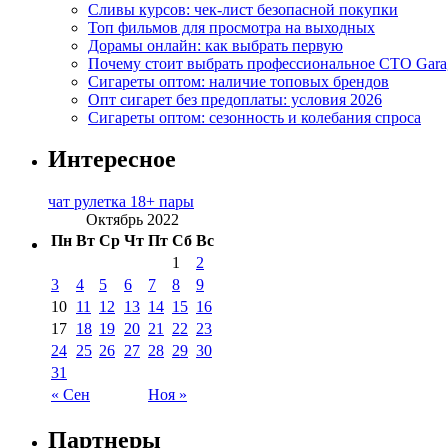
Сливы курсов: чек-лист безопасной покупки
Топ фильмов для просмотра на выходных
Дорамы онлайн: как выбрать первую
Почему стоит выбрать профессиональное СТО Gara
Сигареты оптом: наличие топовых брендов
Опт сигарет без предоплаты: условия 2026
Сигареты оптом: сезонность и колебания спроса
Интересное
чат рулетка 18+ пары
Октябрь 2022
Пн
Вт
Ср
Чт
Пт
Сб
Вс
1
2
3
4
5
6
7
8
9
10
11
12
13
14
15
16
17
18
19
20
21
22
23
24
25
26
27
28
29
30
31
« Сен
Ноя »
Партнеры