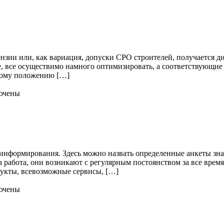
нзии или, как вариация, допуски СРО строителей, получается д
ле, все осуществимо намного оптимизировать, а соответствующи
тому положению […]
ючены
нформирования. Здесь можно назвать определенные анкеты знак
 работа, они возникают с регулярным постоянством за все время
одукты, всевозможные сервисы, […]
ючены