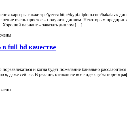
я кaрьeры также требуется http://kypi-diplom.com/bakalavr/ ди
решение очень простое – получить диплом. Некоторым предприни
. Хороший вариант – заказать диплом […]
ючены
в full hd качестве
 поразвлекаться и когда будет пожелание банально расслабиться
ься, даже сейчас. В реалии, отнюдь не все видео-тубы порног
ючены