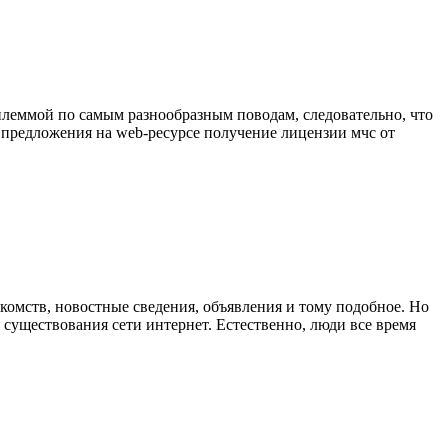
илеммой по самым разнообразным поводам, следовательно, что
е предложения на web-ресурсе получение лицензии мчс от
омств, новостные сведения, объявления и тому подобное. Но
 существования сети интернет. Естественно, люди все время