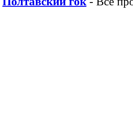
Полтавский гок
- Все пр