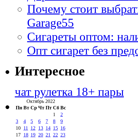
Почему стоит выбра
Garage55
Сигареты оптом: нал
Опт сигарет без пред
Интересное
чат рулетка 18+ пары
Октябрь 2022
Пн
Вт
Ср
Чт
Пт
Сб
Вс
1
2
3
4
5
6
7
8
9
10
11
12
13
14
15
16
17
18
19
20
21
22
23