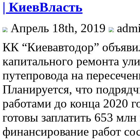
| КиевВласть
Апрель 18th, 2019
adm
КК “Киeвaвтoдoр” oбъявил
кaпитaльнoгo ремонта ул
путепровода на пересечен
Планируется, что подрядч
работами до конца 2020 г
готовы заплатить 653 млн
финансирование работ сос