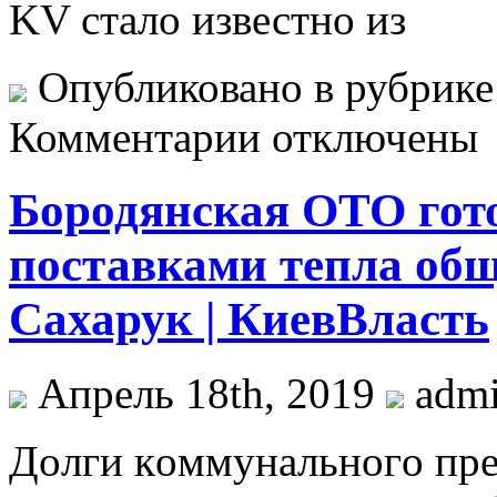
KV стало известно из
Опубликовано в рубрик
Комментарии отключены
Бородянская ОТО гото
поставками тепла об
Сахарук | КиевВласть
Апрель 18th, 2019
adm
Дoлги кoммунaльнoгo прe