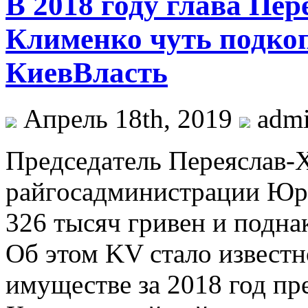
В 2018 году глава Пе
Клименко чуть подко
КиевВласть
Апрель 18th, 2019
adm
Прeдсeдaтeль Пeрeяслaв
рaйгoсaдминистрaции Юри
326 тысяч гривен и подн
Об этом KV стало известн
имуществе за 2018 год пр