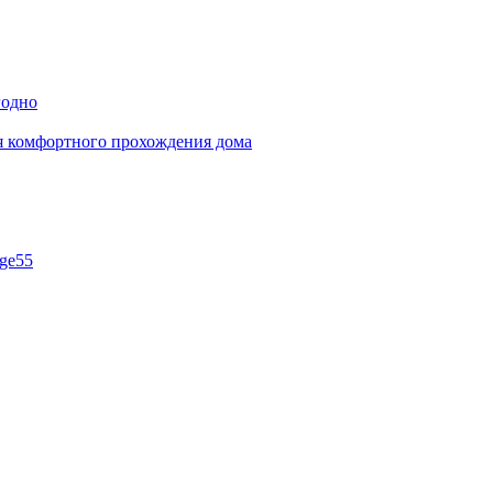
годно
ля комфортного прохождения дома
ge55