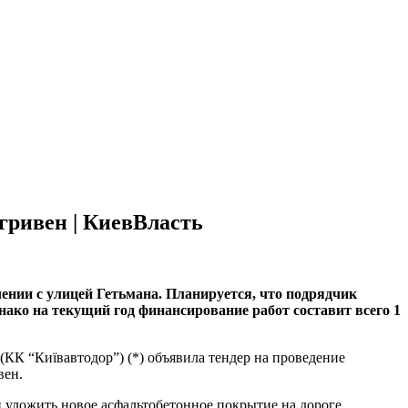
гривен | КиевВласть
ении с улицей Гетьмана. Планируется, что подрядчик
днако на текущий год финансирование работ составит всего 1
(КК “Київавтодор”) (*) объявила тендер на проведение
вен.
 уложить новое асфальтобетонное покрытие на дороге,