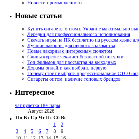
Новости промышлености
Новые статьи
Купить сигареты оптом в Украине максимально вы
Лебедки для профессионального использования
Скачать игры на ПК бесплатно на русском языке д
Лучшие лакорны для первого знакомства
Новые лакорны с интересным сюжетом
Сливы курсов: чек-лист безопасной покупки
Топ фильмов для просмотра на выходных
Дорамы онлайн: как выбрать первую
Почему стоит выбрать профессиональное СТО Gara
Сигареты оптом: наличие топовых брендов
Интересное
чат рулетка 18+ пары
Август 2026
Пн
Вт
Ср
Чт
Пт
Сб
Вс
1
2
3
4
5
6
7
8
9
10
11
12
13
14
15
16