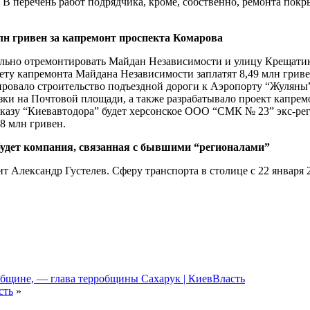
 В перечень работ подрядчика, кроме, собственно, ремонта покр
лн гривен за капремонт проспекта Комарова
льно отремонтировать Майдан Независимости и улицу Крещатик.
мету капремонта Майдана Независимости заплатят 8,49 млн грив
ировало строительство подъездной дороги к Аэропорту “Жуляны”
зки на Почтовой площади, а также разрабатывало проект капре
заказу “Киевавтодора” будет херсонское ООО “СМК № 23” экс-р
8 млн гривен.
удет компания, связанная с бывшими “регионалами”
ит Александр Густелев. Сферу транспорта в столице с 22 января
общине, — глава терробщины Сахарук | КиевВласть
сть
»