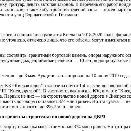
жку, тротуар, девять автопавильонов. В перечень его работ вой
жных знаков, а также обустройство зеленой зоны — посев партер
ечении улиц Борщаговской и Гетьмана.
еского и социального развития Киева на 2018-2020 годы, финанс
е уточнено, отмечено лишь, что его объемы могут изменяться 
ы составить: гранитный бортовой камень, опоры наружного ос
 чугунные дождеприемные решетки — 10 лет; водопропускные т
ожения – до 3 мая. Аукцион запланирован на 10 июня 2019 года.
 лет КК “Киевавтодор” заключила почти 1,4 тысячи договоров о
П “Киевдорстрой”. В частности, как писала
KV
, в марте “Кие
а. Первых из них — на строительство новой дороги в Днепровс
имость договора составляет 374 млн гривен. Но эта сумма — не 
ии сметы проекта до 396,7 млн гривен.
н гривен за строительство новой дороги на ДВРЗ
 марте, также оказался стоимостью 374 млн гривен. На этот ра