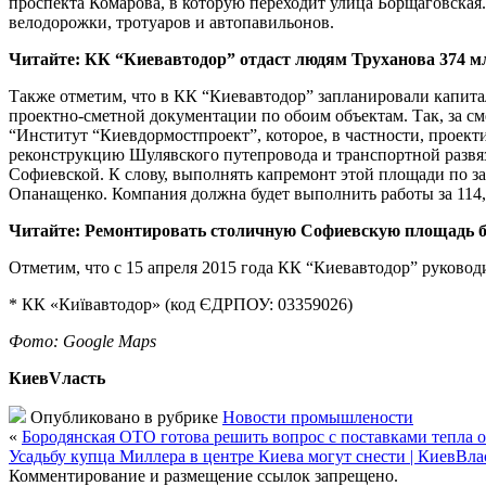
проспекта Комарова, в которую переходит улица Борщаговская.
велодорожки, тротуаров и автопавильонов.
Читайте: КК “Киевавтодор” отдаст людям Труханова 374 м
Также отметим, что в КК “Киевавтодор” запланировали капита
проектно-сметной документации по обоим объектам. Так, за с
“Институт “Киевдормостпроект”, которое, в частности, проект
реконструкцию Шулявского путепровода и транспортной развя
Софиевской. К слову, выполнять капремонт этой площади по 
Опанащенко. Компания должна будет выполнить работы за 114,
Читайте: Ремонтировать столичную Софиевскую площадь б
Отметим, что с 15 апреля 2015 года КК “Киевавтодор” руковод
* КК «Київавтодор» (код ЄДРПОУ: 03359026)
Фото: Google Maps
КиевVласть
Опубликовано в рубрике
Новости промышлености
«
Бородянская ОТО готова решить вопрос с поставками тепла 
Усадьбу купца Миллера в центре Киева могут снести | КиевВла
Комментирование и размещение ссылок запрещено.