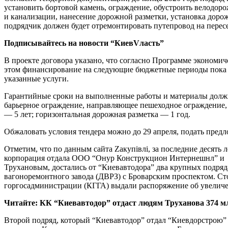
установить бортовой камень, ограждение, обустроить велодоро
и канализации, нанесение дорожной разметки, установка доро
подрядчик должен будет отремонтировать путепровод на перес
Подписывайтесь на новости “КиевVласть”
В проекте договора указано, что согласно Программе экономич
этом финансирование на следующие бюджетные периоды пока н
указанные услуги.
Гарантийные сроки на выполненные работы и материалы должн
барьерное ограждение, направляющее пешеходное ограждение,
— 5 лет; горизонтальная дорожная разметка — 1 год.
Обжаловать условия тендера можно до 29 апреля, подать предл
Отметим, что по данным сайта Zакупівлі, за последние десять
корпорация отдала ООО “Онур Конструкцион Интернешнл” и Ч
Трухановым, достались от “Киевавтодора” два крупных подряд
вагоноремонтного завода (ДВРЗ) с Броварским проспектом. Сто
горгосадминистрации (КГГА) выдали распоряжение об увеличен
Читайте: КК “Киевавтодор” отдаст людям Труханова 374 мл
Второй подряд, который “Киевавтодор” отдал “Киевдорстрою” в