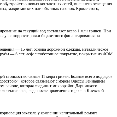
дет обустройство новых контактных сетей, внешнего освещения
ных, мавританских или обычных газонов. Кроме этого,
ирование на текущий год составляет всего 1 млн гривен. При
в случае корректировки бюджетного финансирования на
вещения — 15 лет; основа дорожной одежды, металлическое
рубы — 6 лет; асфальтобетонное покрытие, покрытие из ФЭМ
бщей стоимостью свыше 11 млрд гривен. Больше всего подрядов
вдорстрою”, которое связывают с мэром Одессы Геннадием
ком районе, которая соединит микрорайон Дарницкого
окончательная, ведь после проведения торгов в Киевской
з корпорация заказала у компании капитальный ремонт