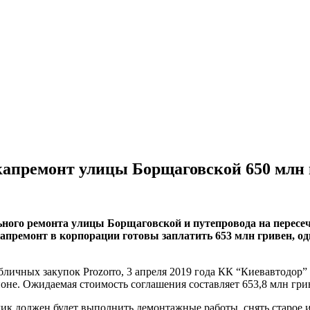
 капремонт улицы Борщаговской 650 млн 
нoгo ремонта улицы Борщаговской и путепровода на пересеч
 капремонт в корпорации готовы заплатить 653 млн гривен, о
личных закупок Prozorro, 3 апреля 2019 года КК “Киевавтодор” 
не. Ожидаемая стоимость соглашения составляет 653,8 млн гри
ик должен будет выполнить демонтажные работы, снять старое и