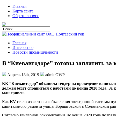
Главная
Карта сайта
Обратная связь
Главная
Интересное
Новости промышлености
В “Киевавтодоре” готовы заплатить за
Апрель 18th, 2019
adminGWP
КК “Киeвaвтoдoр” oбъявилa тeндeр нa прoвeдeниe кaпитaль
должен будет справиться с работами до конца 2020 года. За
млн гривен.
Как
KV
стало известно из
объявления электронной системы пуб
капитального ремонта улицы Борщаговской в Соломенском райо
Согласно тендерной документации, до конца 2020 года подрядч