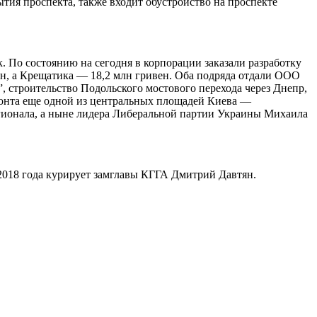
ытия проспекта, также входит обустройство на проспекте
 По состоянию на сегодня в корпорации заказали разработку
ен, а Крещатика — 18,2 млн гривен. Оба подряда отдали ООО
, строительство Подольского мостового перехода через Днепр,
монта еще одной из центральных площадей Киева —
егионала, а ныне лидера Либеральной партии Украины Михаила
 2018 года курирует замглавы КГГА Дмитрий Давтян.