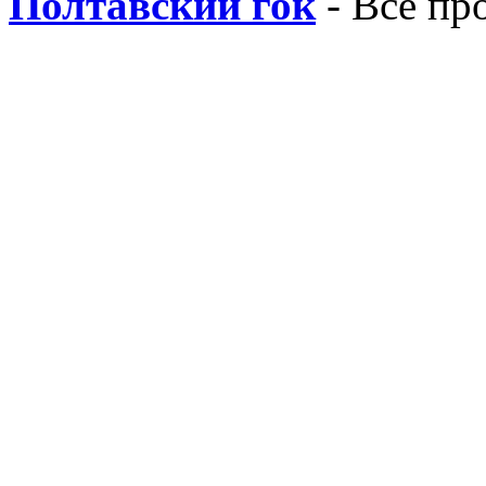
Полтавский гок
- Все пр