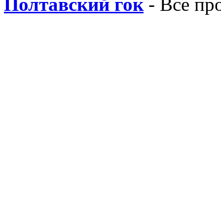
Полтавский гок
- Все пр