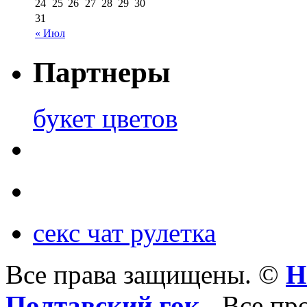
24
25
26
27
28
29
30
31
« Июл
Партнеры
букет цветов
секс чат рулетка
Все права защищены. ©
Н
Полтавский гок
- Все пр