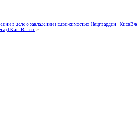
ении в деле о завладении недвижимостью Нацгвардии | КиевВл
еса) | КиевВласть
»