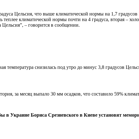
 градуса Цельсия, что выше климатической нормы на 1,7 градус
ь теплее климатической нормы почти на 4 градуса, вторая – хол
а Цельсия”, – говорится в сообщении.
ая температура снизилась под утро до минус 3,8 градусов Цельси
атория, за месяц выпало 30 мм осадков, что составило 59% клим
бы в Украине Бориса Срезневского в Киеве установят мемор